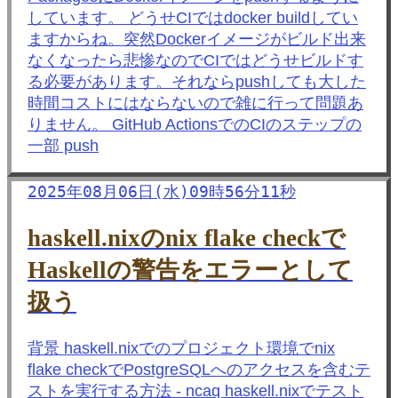
しています。 どうせCIではdocker buildしてい
ますからね。突然Dockerイメージがビルド出来
なくなったら悲惨なのでCIではどうせビルドす
る必要があります。それならpushしても大した
時間コストにはならないので雑に行って問題あ
りません。 GitHub ActionsでのCIのステップの
一部 push
2025年08月06日(水)09時56分11秒
haskell.nixのnix flake checkで
Haskellの警告をエラーとして
扱う
背景 haskell.nixでのプロジェクト環境でnix
flake checkでPostgreSQLへのアクセスを含むテ
ストを実行する方法 - ncaq haskell.nixでテスト