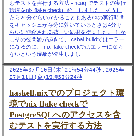
むテストを実行する方法 - ncaq でテストの実行
環境をnix flake checkに統一しました。そうし
たら20分ぐらいかかることもあるCIの実行時間
をキャッシュが存分に効いているときは4分ぐ
らいに短縮される嬉しい結果を得ました。 しか
しその後問題が起きて、 cabal buildではエラー
になるのに、 nix flake checkではエラーになら
ないという現象が発生しまし
2025年07月10日(木)21時54分44秒
2025年
:
07月11日(金)19時59分24秒
haskell.nixでのプロジェクト環
境でnix flake checkで
PostgreSQLへのアクセスを含
むテストを実行する方法