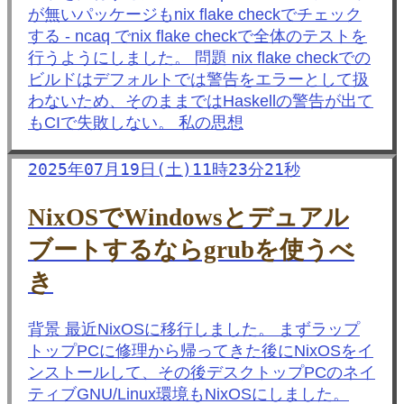
が無いパッケージもnix flake checkでチェック
する - ncaq でnix flake checkで全体のテストを
行うようにしました。 問題 nix flake checkでの
ビルドはデフォルトでは警告をエラーとして扱
わないため、そのままではHaskellの警告が出て
もCIで失敗しない。 私の思想
2025年07月19日(土)11時23分21秒
NixOSでWindowsとデュアル
ブートするならgrubを使うべ
き
背景 最近NixOSに移行しました。 まずラップ
トップPCに修理から帰ってきた後にNixOSをイ
ンストールして、その後デスクトップPCのネイ
ティブGNU/Linux環境もNixOSにしました。