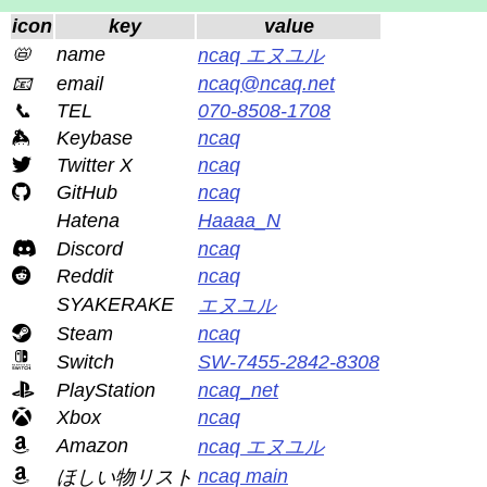
icon
key
value
📛
name
ncaq エヌユル
📧
email
ncaq@ncaq.net
📞
TEL
070-8508-1708
Keybase
ncaq
Twitter X
ncaq
GitHub
ncaq
Hatena
Haaaa_N
Discord
ncaq
Reddit
ncaq
SYAKERAKE
エヌユル
Steam
ncaq
Switch
SW-7455-2842-8308
PlayStation
ncaq_net
Xbox
ncaq
Amazon
ncaq エヌユル
ncaq main
ほしい物リスト