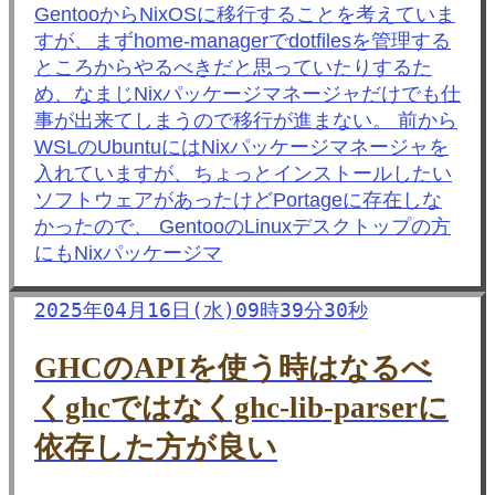
GentooからNixOSに移行することを考えていま
すが、まずhome-managerでdotfilesを管理する
ところからやるべきだと思っていたりするた
め、なまじNixパッケージマネージャだけでも仕
事が出来てしまうので移行が進まない。 前から
WSLのUbuntuにはNixパッケージマネージャを
入れていますが、ちょっとインストールしたい
ソフトウェアがあったけどPortageに存在しな
かったので、 GentooのLinuxデスクトップの方
にもNixパッケージマ
2025年04月16日(水)09時39分30秒
GHCのAPIを使う時はなるべ
くghcではなくghc-lib-parserに
依存した方が良い