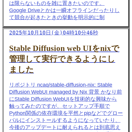
は限らないものを雑に置きたいのです。
Google Driveとかは一瞬オフラインだったりし
て競合が起きたときの挙動を明示的に制
2025年10月10日(金)04時10分46秒
Stable Diffusion web UIをnixで
管理して実行できるようにし
ました
リポジトリ ncaq/stable-diffusion-nix: Stable
Diffusion WebUI managed by Nix 背景 かなり前
にStable Diffusion WebUIを技術的な興味から
触ってみたのですが、セットアップ手順で
Python関係の依存環境を平然とpipなどでグロー
バルにインストールするようになっていたり、
今後のアップデートに耐えられるとは到底思え