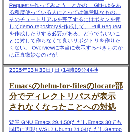
Requestを作ってみよう」とかの、 GitHubをあ
る程度使っている人にとっては無意味なもの。
そのチュートリアルを完了するにはボタンを押
してdemo-repositoryを作成して、 Pull Request
を作成したりする必要がある。どうでもいいこ
とに対して作らなくて良いリポジトリを作りた
くない。 Overviewに本当に表示するべきものか
は正直微妙なのだが、
2025年03月30日(日)14時09分44秒
Emacsのhelm-for-filesのlocate部
分でディレクトリパスが表示
されなくなったことへの対処
背景 GNU Emacs 29.4.50(ただしEmacs 30でも
同様に再現) WSL2 Ubuntu 24.04(ただしGentoo