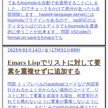
であるfourmoluを自動で全適用することにしま
した。 CIでチェックをかけて差分があったら全
部排除します。 haskell-language-serverには
fourmoluプラグインがあるので、 lsp対応のエ
ディタならばどのエディタでもfourmoluを透過
的に使うことが出来ます。 問題 VSCodeの
format-on-saveをEmacsでも
2025年03月14日(金)17時51分09秒
Emacs Lispでリストに対して要
素を重複せずに追加する
問題 トップレベルのautoloadコードなど何回実
行されるかよく分からない場所のコードで、リ
ストに対して要素を追加する場合、何度実行さ
れても構わないように要素が重複しないように
追加したい。 おなじみのadd-to-listを使うだけ