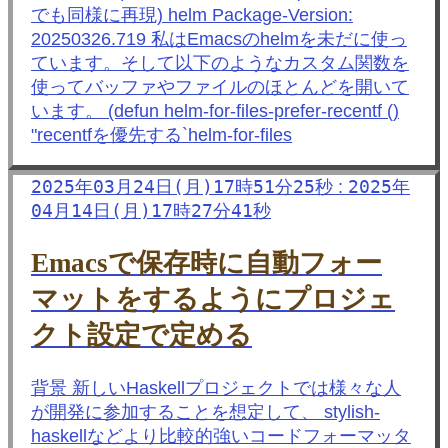
でも同様に再現) helm Package-Version:
20250326.719 私はEmacsのhelmを未だに使っ
ています。そして以下のようなカスタム関数を
使ってバッファやファイルのほとんどを開いて
います。 (defun helm-for-files-prefer-recentf ()
"recentfを優先する`helm-for-files
2025年03月24日(月)17時51分25秒
2025年
:
04月14日(月)17時27分41秒
Emacsで保存時に自動フォー
マットをするようにプロジェ
クト設定で定める
背景 新しいHaskellプロジェクトでは様々な人
が開発に参加することを想定して、 stylish-
haskellなどより比較的強いコードフォーマッタ