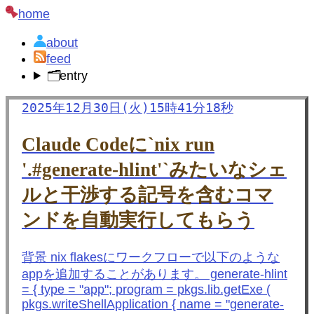
home
about
feed
🗂️
entry
2025年12月30日(火)15時41分18秒
Claude Codeに`nix run
'.#generate-hlint'`みたいなシェ
ルと干渉する記号を含むコマ
ンドを自動実行してもらう
背景 nix flakesにワークフローで以下のような
appを追加することがあります。 generate-hlint
= { type = "app"; program = pkgs.lib.getExe (
pkgs.writeShellApplication { name = "generate-