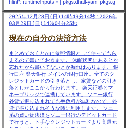
hlint"; runtimeInputs = [ pkgs.dhall-yaml pkgs.g
2025年12月28日(日)14時43分14秒
2026年
:
03月29日(日)14時04分25秒
現在の自分の決済方法
まとめておくとAIに参照情報として使ってもら
えるので書いておきます。 休眠状態にあるとか
忘れたから書いてないとか漏れはあります。 銀
行口座 楽天銀行 メインの銀行口座。全てのク
レジットカードの引き落とし、家賃などの引き
落としがここから行われます。 楽天証券とマ
ネーブリッジで連携しています。 ソニー銀行
外貨で振り込まれても手数料が無料なので、外
貨で振り込まれそうな時に利用します。 ソニー
系の買い物決済をソニー銀行のデビットカード
で行うと、下手なクレジットカードより高還元