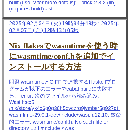
built (use -v for more details): - brick-2.8.2 (lib)
(requires build) - stri
2025年02月04日(火)19時34分43秒
2025年
:
02月07日(金)12時43分05秒
Nix flakesでwasmtimeを使う時
にwasmtime/conf.hを追加でイ
ンストールする方法
問題 wasmtimeとC FFIで連携するHaskellプロ
グラムが以下のエラーでcabal buildに失敗す
る。 error: 次のファイルから読み込み:
Wasi.hsc:5:
/nix/store/yk4x6g0g36h5bvczrq9jvmbsr5g927di-
wasmtime-29.0.1-dev/include/wasi.h:12:10: 致命
的エラー: wasmtime/conf.h: No such file or
directory 12 | #include <was