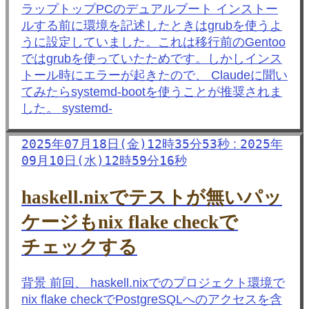
ラップトップPCのデュアルブート インストー
ルする前に環境を記述したときはgrubを使うよ
うに設定していました。これは移行前のGentoo
ではgrubを使っていたためです。しかしインス
トール時にエラーが起きたので、 Claudeに聞い
てみたらsystemd-bootを使うことが推奨されま
した。 systemd-
2025年07月18日(金)12時35分53秒
2025年
:
09月10日(水)12時59分16秒
haskell.nixでテストが無いパッ
ケージもnix flake checkで
チェックする
背景 前回、 haskell.nixでのプロジェクト環境で
nix flake checkでPostgreSQLへのアクセスを含