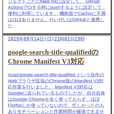
ジェクトごとにflake.nixに設定して、 GitHub
ActionsでCIする時にpushするように設定して、
便利に利用しています。 機能面でCachixに不満
はほぼありません。せいぜいはGitHubと連携し
た
2025年09月14日(日)21時01分23秒
google-search-title-qualifiedの
Chrome Manifest V3対応
ncaq/google-search-title-qualified という自作の
Webブラウザ拡張のChrome版のManifest V3対
応作業を行いました。 Manifest V3対応は
Googleに迫られているものでしたが、自分自身
はGoogle Chromeを全く使っておらず、ほぼ
Firefoxしか使っていないので、忙しかったのも
ありモチベーションと作業時間が確保できませ