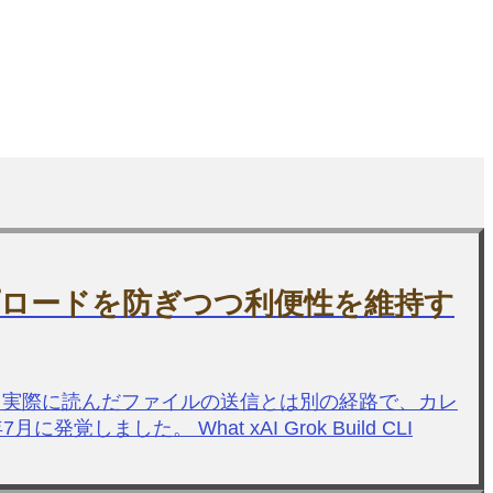
プロードを防ぎつつ利便性を維持す
 CLIが、実際に読んだファイルの送信とは別の経路で、カレ
した。 What xAI Grok Build CLI