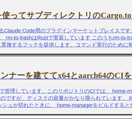
p-modeを使ってサブディレクトリのCargo
るClaude Code用のプラグインマーケットプレイスです。 
o-trashはRustで実装しています このうちrm-to-
ンドに置換するフックを提供します。コマンド実行のため
ランナーを建ててx64とaarch64の
ジトリで管理しています。このリポジトリのCIでは、 home-ma
すが、ディスクの容量がかなり限られています。 jlumbros
キャッシュが切れたときに、 home-managerをビルドす