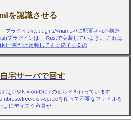
.tomlを認識させる
プラグインはplugins/<name>/に配置される構造
trashプラグインは、 Rustで実装しています。 これは
に毎回一瞬だけ起動してすぐ終了するの
CIを自宅サーバで回す
nagerやNix-on-Droidのビルドを行っています。
o/free-disk-spaceを使って不要なファイルを
るとたまにディスク容量が