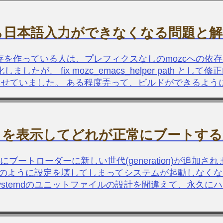
zc.elから日本語入力ができなくなる問題と
cへの依存を作っている人は、プレフィクスなしのmozcへの依
化しましたが、 fix mozc_emacs_helper path とし
1から移行させていました。 ある程度弄って、ビルドができるよ
ミットを表示してどれが正常にブートす
ブートローダーに新しい世代(generation)が追加さ
のように設定を壊してしまってシステムが起動しなくな
ystemdのユニットファイルの設計を間違えて、永久