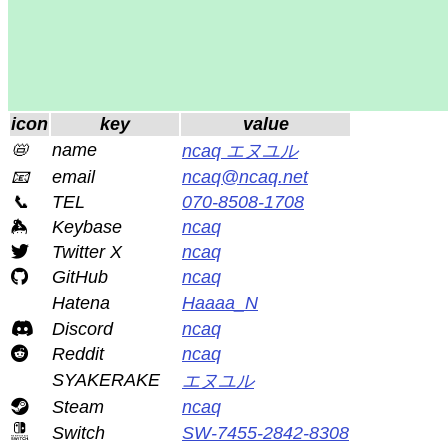
icon
key
value
📛
name
ncaq エヌユル
📧
email
ncaq@ncaq.net
📞
TEL
070-8508-1708
Keybase
ncaq
Twitter X
ncaq
GitHub
ncaq
Hatena
Haaaa_N
Discord
ncaq
Reddit
ncaq
SYAKERAKE
エヌユル
Steam
ncaq
Switch
SW-7455-2842-8308