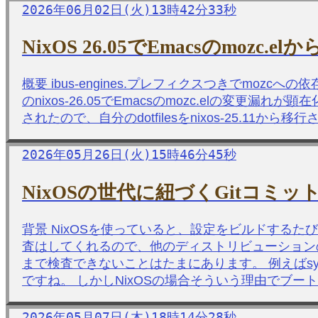
2026年06月02日(火)13時42分33秒
NixOS 26.05でEmacsのmo
概要 ibus-engines.プレフィクスつきでmoz
のnixos-26.05でEmacsのmozc.elの変更漏れが顕在
されたので、自分のdotfilesをnixos-25.1
2026年05月26日(火)15時46分45秒
NixOSの世代に紐づくGitコ
背景 NixOSを使っていると、設定をビルドするたびに
査はしてくれるので、他のディストリビューション
まで検査できないことはたまにあります。 例えばs
ですね。 しかしNixOSの場合そういう理由でブート
2026年05月07日(木)18時14分28秒