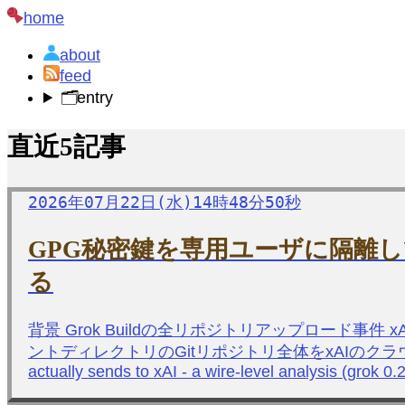
home
about
feed
🗂️
entry
直近5記事
2026年07月22日(水)14時48分50秒
GPG秘密鍵を専用ユーザに隔離
る
背景 Grok Buildの全リポジトリアップロード事件
ントディレクトリのGitリポジトリ全体をxAIのクラウドス
actually sends to xAI - a wire-level analysis (grok 0