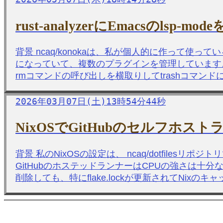
rust-analyzerにEmacsのls
背景 ncaq/konokaは、私が個人的に作って使ってい
になっていて、複数のプラグインを管理しています。 rm-t
rmコマンドの呼び出しを横取りしてtrashコマ
2026年03月07日(土)13時54分44秒
NixOSでGitHubのセルフホスト
背景 私のNixOSの設定は、 ncaq/dotfilesリポ
GitHubのホステッドランナーはCPUの強さは十分なので
削除しても、特にflake.lockが更新されてNixの