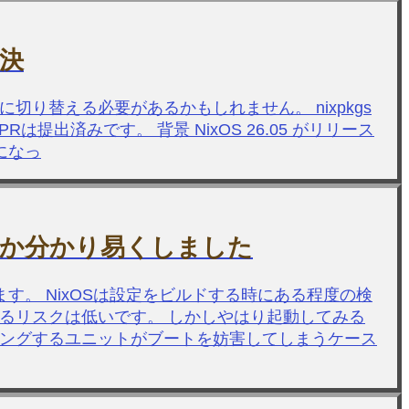
解決
存に切り替える必要があるかもしれません。 nixpkgs
て修正PRは提出済みです。 背景 NixOS 26.05 がリリース
うになっ
るか分かり易くしました
れます。 NixOSは設定をビルドする時にある程度の検
るリスクは低いです。 しかしやはり起動してみる
にハングするユニットがブートを妨害してしまうケース