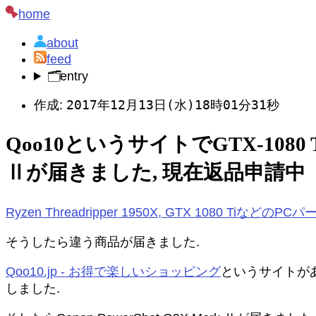
home
about
feed
🗂️
entry
2017年12月13日(水)18時01分31秒
作成:
Qoo10というサイトでGTX-1080 T
Ⅱが届きました, 現在返品申請中
Ryzen Threadripper 1950X, GTX 1080 T
そうしたら違う商品が届きました.
Qoo10.jp - お得で楽しいショッピング
というサイトが
しました.