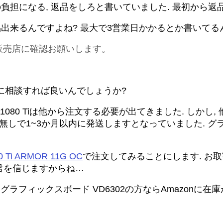
の負担になる, 返品をしろと書いていました. 最初から
品出来るんですよね? 最大で3営業日かかるとか書いてる
販売店に確認お願いします。
に相談すれば良いんでしょうか?
 1080 Tiは他から注文する必要が出てきました. しか
在庫無しで1~3か月以内に発送しますとなっていました. 
0 Ti ARMOR 11G OC
で注文してみることにします. お
君を信じますからね…
G X 11G グラフィックスボード VD6302の方ならAmazonに