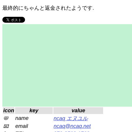
最終的にちゃんと返金されたようです.
icon
key
value
📛
name
ncaq エヌユル
📧
email
ncaq@ncaq.net