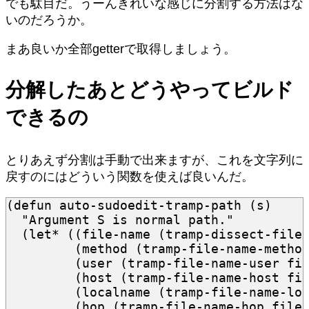
でも駄目だ。うーんきれいな感じに分割する方法はな
いのだろうか。
まあ良いか全部getterで取得しましょう。
分解したあとどうやってビルド
できるの
とりあえず分割は手動で出来ますが、これを文字列に
戻すのにはどういう関数を使えば良いんだ。
(
defun
auto-sudoedit-tramp-path
(
s
)
"Argument S is normal path."
(
let*
((
file-name
(
tramp-dissect-file
(
method
(
tramp-file-name-metho
(
user
(
tramp-file-name-user
fi
(
host
(
tramp-file-name-host
fi
(
localname
(
tramp-file-name-lo
(
hop
(
tramp-file-name-hop
file