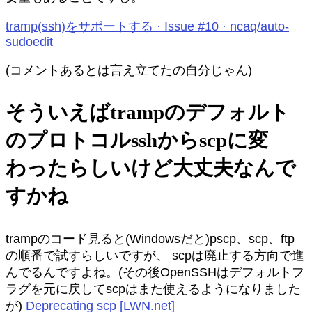
tramp(ssh)をサポートする · Issue #10 · ncaq/auto-
sudoedit
(コメントあるとは言え立てたの自分じゃん)
そういえばtrampのデフォルト
のプロトコルsshからscpに変
わったらしいけど大丈夫なんで
すかね
trampのコード見ると(Windowsだと)pscp、scp、ftp
の順番で試すらしいですが、 scpは廃止する方向で進
んでるんですよね。(その後OpenSSHはデフォルトフ
ラグを元に戻してscpはまた使えるようになりました
が)
Deprecating scp [LWN.net]