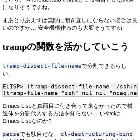
になりそうですね。
まあとりあえずは無限に開き直しにならない場合は良
いのですが… 安全機構作るのも大変そうですね。
trampの関数を活かしていこう
tramp-dissect-file-name
で分割できるらし
い。
ELISP>
(
tramp-dissect-file-name
"/ssh:n
(
tramp-file-name
"ssh"
nil
nil
"ncaq.ne
Emacs Lispと真面目に付き合って来なかったので構
造体を分割代入する方法を知らない… いやclは
Emacs Lispなのか?
pacse
cl-destructuring-bind
でも駄目だな、