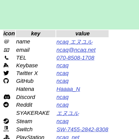
icon
key
value
📛
name
ncaq エヌユル
📧
email
ncaq@ncaq.net
📞
TEL
070-8508-1708
Keybase
ncaq
Twitter X
ncaq
GitHub
ncaq
Hatena
Haaaa_N
Discord
ncaq
Reddit
ncaq
SYAKERAKE
エヌユル
Steam
ncaq
Switch
SW-7455-2842-8308
PlayStation
ncaq_net