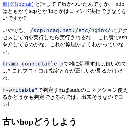
道(@Nperair)
と話してて気がついたんですが、 adb
はともかくscpとかftpとかはコマンド実行できなくな
いですか?
/scp:ncaq.net:/etc/nginx/
いやでも、
にアク
セスしてrgを実行したら実行されるな… これ裏でssh
を介してるのかな。これの原理がよくわかっていな
い。
tramp-connectable-p
で雑に処理すれば良いので
は? これプロトコル指定とかが正しいか見るだけだ
わ。
f-writable?
で判定すればsudoのコネクション使え
るかどうかも判定できるのでは。出来そうなのでヨ
シ!
古いhopどうしよう