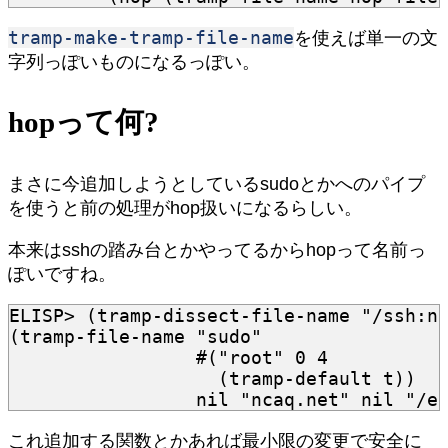
tramp-make-tramp-file-name
を使えば単一の文
字列っぽいものになるっぽい。
hopって何?
まさに今追加しようとしているsudoとかへのパイプ
を使うと前の処理がhop扱いになるらしい。
本来はsshの踏み台とかやってるからhopって名前っ
ぽいですね。
ELISP>
(
tramp-dissect-file-name
"/ssh:n
(
tramp-file-name
"sudo"
#(
"root"
0
4
(
tramp-default
t
))
nil
"ncaq.net"
nil
"/e
これ追加する関数とかあれば最小限の変更で安全に