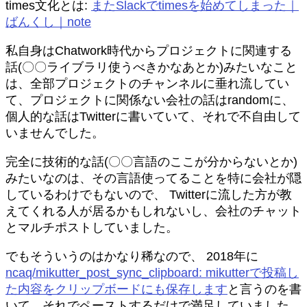
times文化とは:
またSlackでtimesを始めてしまった｜
ばんくし｜note
私自身はChatwork時代からプロジェクトに関連する
話(〇〇ライブラリ使うべきかなあとか)みたいなこと
は、全部プロジェクトのチャンネルに垂れ流してい
て、プロジェクトに関係ない会社の話はrandomに、
個人的な話はTwitterに書いていて、それで不自由して
いませんでした。
完全に技術的な話(〇〇言語のここが分からないとか)
みたいなのは、その言語使ってることを特に会社が隠
しているわけでもないので、 Twitterに流した方が教
えてくれる人が居るかもしれないし、会社のチャット
とマルチポストしていました。
でもそういうのはかなり稀なので、 2018年に
ncaq/mikutter_post_sync_clipboard: mikutterで投稿し
た内容をクリップボードにも保存します
と言うのを書
いて、それでペーストするだけで満足していました。