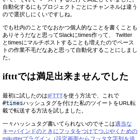
自動化するにもプロジェクトごとにチャンネルは違う
ので選択しにくいですしね。
でも社内のことでなおかつ個人的なことを書くことも
ありそうだなと思ってSlackにtimes作って、 Twitter
とtimesにマルチポストすることも増えたのでペース
トの作業不毛だなあと思って自動化することにしまし
た。
iftttでは満足出来ませんでした
最初に試したのは
IFTTT
を使う方法で、これで
#times
ハッシュタグを付けた私のツイートをURL転
載で転送する方法を試しました。
一々ハッシュタグ書いてられないのでそこは
適当な
キーバインドのときにフッタをつけてつぶやくための
mikutterプラグイン（設定画面からフッタ文字列を追