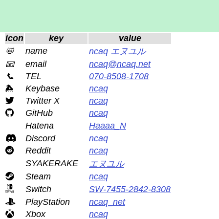
icon
key
value
📛
name
ncaq エヌユル
📧
email
ncaq@ncaq.net
📞
TEL
070-8508-1708
Keybase
ncaq
Twitter X
ncaq
GitHub
ncaq
Hatena
Haaaa_N
Discord
ncaq
Reddit
ncaq
SYAKERAKE
エヌユル
Steam
ncaq
Switch
SW-7455-2842-8308
PlayStation
ncaq_net
Xbox
ncaq