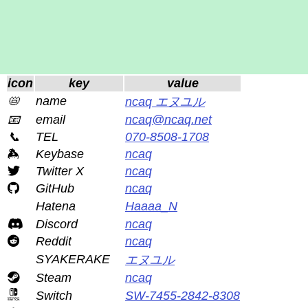
icon
key
value
📛
name
ncaq エヌユル
📧
email
ncaq@ncaq.net
📞
TEL
070-8508-1708
Keybase
ncaq
Twitter X
ncaq
GitHub
ncaq
Hatena
Haaaa_N
Discord
ncaq
Reddit
ncaq
SYAKERAKE
エヌユル
Steam
ncaq
Switch
SW-7455-2842-8308