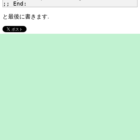
;; End:
と最後に書きます.