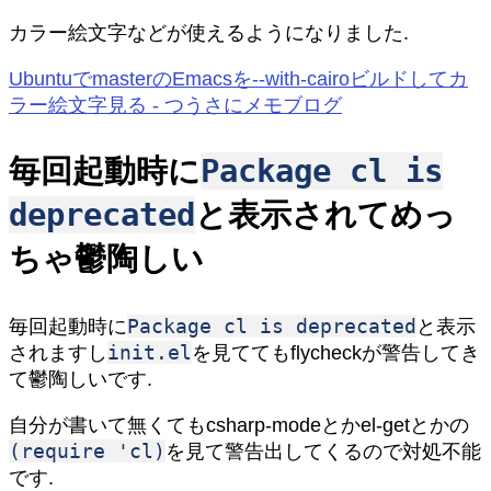
カラー絵文字などが使えるようになりました.
UbuntuでmasterのEmacsを--with-cairoビルドしてカ
ラー絵文字見る - つうさにメモブログ
Package cl is
毎回起動時に
deprecated
と表示されてめっ
ちゃ鬱陶しい
Package cl is deprecated
毎回起動時に
と表示
init.el
されますし
を見ててもflycheckが警告してき
て鬱陶しいです.
自分が書いて無くてもcsharp-modeとかel-getとかの
(require 'cl)
を見て警告出してくるので対処不能
です.