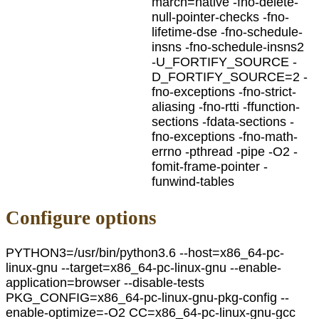
march=native -fno-delete-
null-pointer-checks -fno-
lifetime-dse -fno-schedule-
insns -fno-schedule-insns2
-U_FORTIFY_SOURCE -
D_FORTIFY_SOURCE=2 -
fno-exceptions -fno-strict-
aliasing -fno-rtti -ffunction-
sections -fdata-sections -
fno-exceptions -fno-math-
errno -pthread -pipe -O2 -
fomit-frame-pointer -
funwind-tables
Configure options
PYTHON3=/usr/bin/python3.6 --host=x86_64-pc-
linux-gnu --target=x86_64-pc-linux-gnu --enable-
application=browser --disable-tests
PKG_CONFIG=x86_64-pc-linux-gnu-pkg-config --
enable-optimize=-O2 CC=x86_64-pc-linux-gnu-gcc