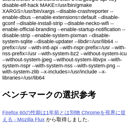
disable-elf-hack MAKE=/usr/bin/gmake
XARGS=/usr/bin/xargs --disable-crashreporter --
enable-dbus --enable-extensions=default --disable-
gconf --disable-install-strip --disable-necko-wifi --
enable-official-branding --enable-startup-notification --
disable-strip --enable-system-pixman --disable-
system-sqlite --disable-updater --libdir=/usr/lib64 --
prefix=/usr --with-intl-api --with-nspr-prefix=/usr --with-
nss-prefix=/usr --with-system-bz2 --without-system-icu
--without-system-jpeg --without-system-libvpx --with-
system-nspr --with-system-nss --with-system-png --
with-system-zlib --x-includes=/usr/include --x-
libraries=/usr/lib64
ベンチマークの選択参考
Firefox 60の性能は1年前とは別物 Chromeを視界に捉
える - Mozilla Flux
から取得しました.