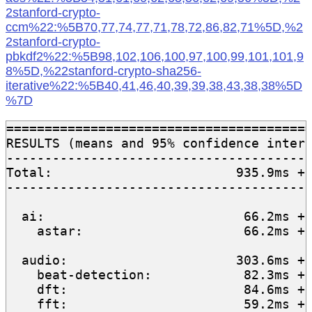
2stanford-crypto-
ccm%22:%5B70,77,74,77,71,78,72,86,82,71%5D,%2
2stanford-crypto-
pbkdf2%22:%5B98,102,106,100,97,100,99,101,101,9
8%5D,%22stanford-crypto-sha256-
iterative%22:%5B40,41,46,40,39,39,38,43,38,38%5D
%7D
========================================
RESULTS (means and 95% confidence interv
----------------------------------------
Total:                        935.9ms +/
----------------------------------------
  ai:                          66.2ms +/
    astar:                     66.2ms +/
  audio:                      303.6ms +/
    beat-detection:            82.3ms +/
    dft:                       84.6ms +/
    fft:                       59.2ms +/