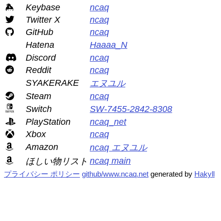
Keybase
ncaq
Twitter X
ncaq
GitHub
ncaq
Hatena
Haaaa_N
Discord
ncaq
Reddit
ncaq
SYAKERAKE
エヌユル
Steam
ncaq
Switch
SW-7455-2842-8308
PlayStation
ncaq_net
Xbox
ncaq
Amazon
ncaq エヌユル
ncaq main
ほしい物リスト
プライバシー ポリシー
github/www.ncaq.net
generated by
Hakyll