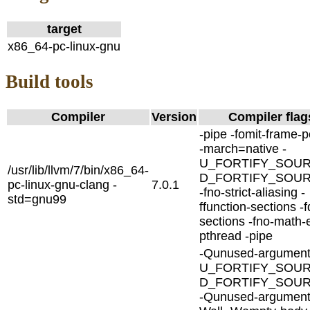
target
x86_64-pc-linux-gnu
Build tools
Compiler
Version
Compiler flag
-pipe -fomit-frame-p
-march=native -
U_FORTIFY_SOUR
/usr/lib/llvm/7/bin/x86_64-
D_FORTIFY_SOU
pc-linux-gnu-clang -
7.0.1
-fno-strict-aliasing -
std=gnu99
ffunction-sections -f
sections -fno-math-e
pthread -pipe
-Qunused-argument
U_FORTIFY_SOUR
D_FORTIFY_SOU
-Qunused-argument