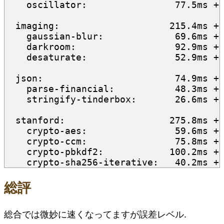
    oscillator:                77.5ms +/
  imaging:                    215.4ms +/
    gaussian-blur:             69.6ms +/
    darkroom:                  92.9ms +/
    desaturate:                52.9ms +/
  json:                        74.9ms +/
    parse-financial:           48.3ms +/
    stringify-tinderbox:       26.6ms +/
  stanford:                   275.8ms +/
    crypto-aes:                59.6ms +/
    crypto-ccm:                75.8ms +/
    crypto-pbkdf2:            100.2ms +/
総評
総合では微妙に速くなってますが誤差レベル.