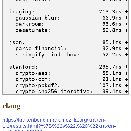
  imaging:                    213.3ms +/
    gaussian-blur:             66.9ms +/
    darkroom:                  93.6ms +/
    desaturate:                52.8ms +/
  json:                        85.1ms +/
    parse-financial:           32.9ms +/
    stringify-tinderbox:       52.2ms +/
  stanford:                   295.7ms +/
    crypto-aes:                58.1ms +/
    crypto-ccm:                91.1ms +/
    crypto-pbkdf2:            107.1ms +/
clang
https://krakenbenchmark.mozilla.org/kraken-
1.1/results.html?%7B%22v%22:%20%22kraken-