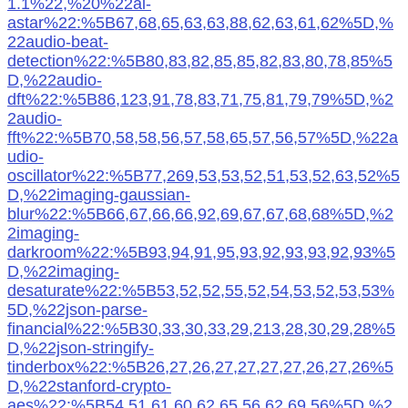
1.1%22,%20%22ai-
astar%22:%5B67,68,65,63,63,88,62,63,61,62%5D,%
22audio-beat-
detection%22:%5B80,83,82,85,85,82,83,80,78,85%5
D,%22audio-
dft%22:%5B86,123,91,78,83,71,75,81,79,79%5D,%2
2audio-
fft%22:%5B70,58,58,56,57,58,65,57,56,57%5D,%22a
udio-
oscillator%22:%5B77,269,53,53,52,51,53,52,63,52%5
D,%22imaging-gaussian-
blur%22:%5B66,67,66,66,92,69,67,67,68,68%5D,%2
2imaging-
darkroom%22:%5B93,94,91,95,93,92,93,93,92,93%5
D,%22imaging-
desaturate%22:%5B53,52,52,55,52,54,53,52,53,53%
5D,%22json-parse-
financial%22:%5B30,33,30,33,29,213,28,30,29,28%5
D,%22json-stringify-
tinderbox%22:%5B26,27,26,27,27,27,27,26,27,26%5
D,%22stanford-crypto-
aes%22:%5B54,51,61,60,62,65,56,62,69,56%5D,%2