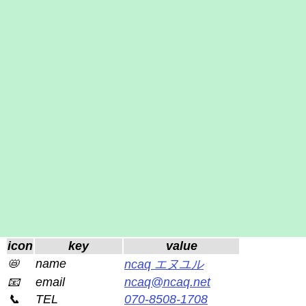
icon
key
value
📛
name
ncaq エヌユル
📧
email
ncaq@ncaq.net
📞
TEL
070-8508-1708