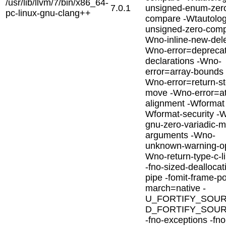
/usr/lib/llvm/7/bin/x86_64-
7.0.1
unsigned-enum-zer
pc-linux-gnu-clang++
compare -Wtautolog
unsigned-zero-comp
Wno-inline-new-dele
Wno-error=depreca
declarations -Wno-
error=array-bounds 
Wno-error=return-st
move -Wno-error=a
alignment -Wformat 
Wformat-security -
gnu-zero-variadic-m
arguments -Wno-
unknown-warning-op
Wno-return-type-c-l
-fno-sized-deallocat
pipe -fomit-frame-po
march=native -
U_FORTIFY_SOUR
D_FORTIFY_SOU
-fno-exceptions -fno