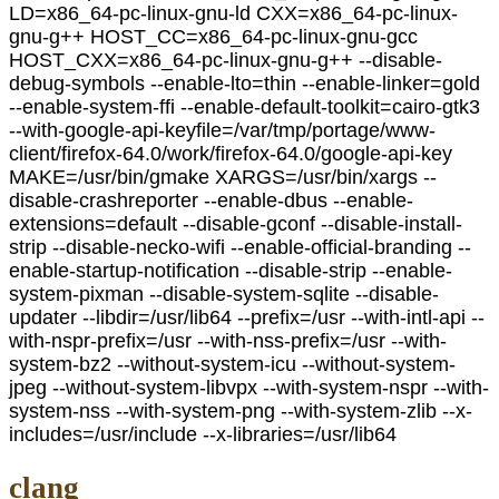
LD=x86_64-pc-linux-gnu-ld CXX=x86_64-pc-linux-
gnu-g++ HOST_CC=x86_64-pc-linux-gnu-gcc
HOST_CXX=x86_64-pc-linux-gnu-g++ --disable-
debug-symbols --enable-lto=thin --enable-linker=gold
--enable-system-ffi --enable-default-toolkit=cairo-gtk3
--with-google-api-keyfile=/var/tmp/portage/www-
client/firefox-64.0/work/firefox-64.0/google-api-key
MAKE=/usr/bin/gmake XARGS=/usr/bin/xargs --
disable-crashreporter --enable-dbus --enable-
extensions=default --disable-gconf --disable-install-
strip --disable-necko-wifi --enable-official-branding --
enable-startup-notification --disable-strip --enable-
system-pixman --disable-system-sqlite --disable-
updater --libdir=/usr/lib64 --prefix=/usr --with-intl-api --
with-nspr-prefix=/usr --with-nss-prefix=/usr --with-
system-bz2 --without-system-icu --without-system-
jpeg --without-system-libvpx --with-system-nspr --with-
system-nss --with-system-png --with-system-zlib --x-
includes=/usr/include --x-libraries=/usr/lib64
clang