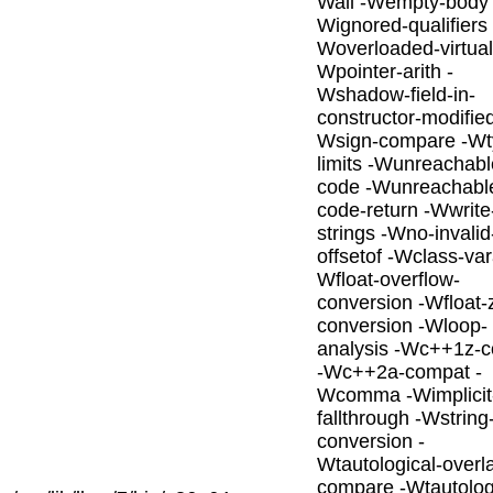
Wall -Wempty-body 
Wignored-qualifiers 
Woverloaded-virtual
Wpointer-arith -
Wshadow-field-in-
constructor-modified
Wsign-compare -Wt
limits -Wunreachabl
code -Wunreachabl
code-return -Wwrite
strings -Wno-invalid
offsetof -Wclass-var
Wfloat-overflow-
conversion -Wfloat-
conversion -Wloop-
analysis -Wc++1z-
-Wc++2a-compat -
Wcomma -Wimplicit
fallthrough -Wstring
conversion -
Wtautological-overl
compare -Wtautolog