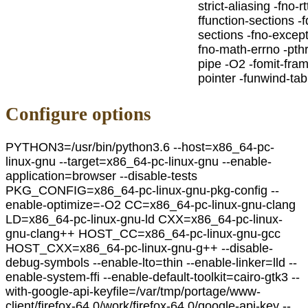
strict-aliasing -fno-rtt
ffunction-sections -f
sections -fno-except
fno-math-errno -pth
pipe -O2 -fomit-fra
pointer -funwind-tab
Configure options
PYTHON3=/usr/bin/python3.6 --host=x86_64-pc-
linux-gnu --target=x86_64-pc-linux-gnu --enable-
application=browser --disable-tests
PKG_CONFIG=x86_64-pc-linux-gnu-pkg-config --
enable-optimize=-O2 CC=x86_64-pc-linux-gnu-clang
LD=x86_64-pc-linux-gnu-ld CXX=x86_64-pc-linux-
gnu-clang++ HOST_CC=x86_64-pc-linux-gnu-gcc
HOST_CXX=x86_64-pc-linux-gnu-g++ --disable-
debug-symbols --enable-lto=thin --enable-linker=lld --
enable-system-ffi --enable-default-toolkit=cairo-gtk3 --
with-google-api-keyfile=/var/tmp/portage/www-
client/firefox-64.0/work/firefox-64.0/google-api-key --