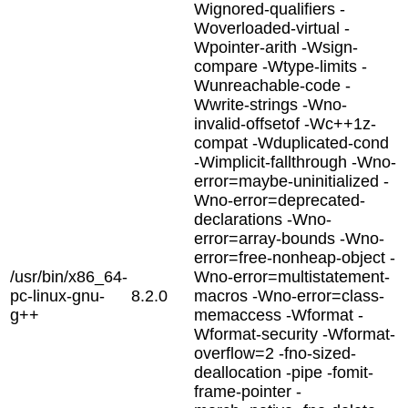
Wignored-qualifiers -
Woverloaded-virtual -
Wpointer-arith -Wsign-
compare -Wtype-limits -
Wunreachable-code -
Wwrite-strings -Wno-
invalid-offsetof -Wc++1z-
compat -Wduplicated-cond
-Wimplicit-fallthrough -Wno-
error=maybe-uninitialized -
Wno-error=deprecated-
declarations -Wno-
error=array-bounds -Wno-
error=free-nonheap-object -
/usr/bin/x86_64-
Wno-error=multistatement-
pc-linux-gnu-
8.2.0
macros -Wno-error=class-
g++
memaccess -Wformat -
Wformat-security -Wformat-
overflow=2 -fno-sized-
deallocation -pipe -fomit-
frame-pointer -