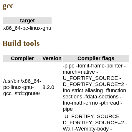
gcc
target
x86_64-pc-linux-gnu
Build tools
Compiler
Version
Compiler flags
-pipe -fomit-frame-pointer -
march=native -
U_FORTIFY_SOURCE -
/usr/bin/x86_64-
D_FORTIFY_SOURCE=2 -
pc-linux-gnu-
8.2.0
fno-strict-aliasing -ffunction-
gcc -std=gnu99
sections -fdata-sections -
fno-math-errno -pthread -
pipe
-U_FORTIFY_SOURCE -
D_FORTIFY_SOURCE=2 -
Wall -Wempty-body -