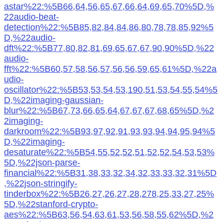
astar%22:%5B66,64,56,65,67,66,64,69,65,70%5D,%
22audio-beat-
detection%22:%5B85,82,84,84,86,80,78,78,85,92%5
D,%22audio-
dft%22:%5B77,80,82,81,69,65,67,67,90,90%5D,%22
audio-
fft%22:%5B60,57,58,56,57,56,56,59,65,61%5D,%22a
udio-
oscillator%22:%5B53,53,54,53,190,51,53,54,55,54%5
D,%22imaging-gaussian-
blur%22:%5B67,73,66,65,64,67,67,67,68,65%5D,%2
2imaging-
darkroom%22:%5B93,97,92,91,93,93,94,94,95,94%5
D,%22imaging-
desaturate%22:%5B54,55,52,52,51,52,52,54,53,53%
5D,%22json-parse-
financial%22:%5B31,38,33,32,34,32,33,33,32,31%5D
,%22json-stringify-
tinderbox%22:%5B26,27,26,27,28,278,25,33,27,25%
5D,%22stanford-crypto-
aes%22:%5B63,56,54,63,61,53,56,58,55,62%5D,%2