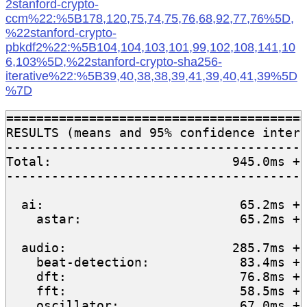
2stanford-crypto-
ccm%22:%5B178,120,75,74,75,76,68,92,77,76%5D,
%22stanford-crypto-
pbkdf2%22:%5B104,104,103,101,99,102,108,141,10
6,103%5D,%22stanford-crypto-sha256-
iterative%22:%5B39,40,38,38,39,41,39,40,41,39%5D
%7D
========================================
RESULTS (means and 95% confidence interv
----------------------------------------
Total:                        945.0ms +/
----------------------------------------
  ai:                          65.2ms +/
    astar:                     65.2ms +/
  audio:                      285.7ms +/
    beat-detection:            83.4ms +/
    dft:                       76.8ms +/
    fft:                       58.5ms +/
    oscillator:                67.0ms +/