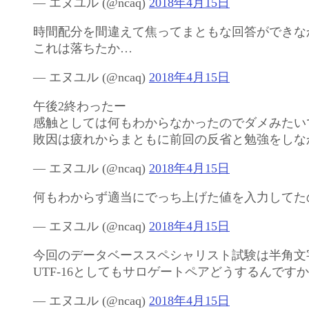
— エヌユル (
@ncaq
)
2018年4月15日
時間配分を間違えて焦ってまともな回答ができな
これは落ちたか…
— エヌユル (
@ncaq
)
2018年4月15日
午後2終わったー
感触としては何もわからなかったのでダメみたい
敗因は疲れからまともに前回の反省と勉強をしな
— エヌユル (
@ncaq
)
2018年4月15日
何もわからず適当にでっち上げた値を入力してた
— エヌユル (
@ncaq
)
2018年4月15日
今回のデータベーススペシャリスト試験は半角文
UTF-16としてもサロゲートペアどうするんですか
— エヌユル (
@ncaq
)
2018年4月15日