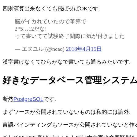
四則演算出来なくても飛ばせばOKです.
脳がイカれていたので筆算で
2*5…12だな!
って書いてて試験終了間際に気が付きました
— エヌユル (
@ncaq
)
2018年4月15日
漢字書けなくてひらがなで書いても通るみたいです.
好きなデータベース管理システ
断然
PostgreSQL
です.
まずソースが公開されていないものは私的には論外.
言語バインディングもソースが公開されていないと作