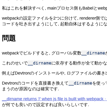
私はこれを解決すべく, mainプロセス側もBabelとw
webpackの設定ファイルを2つに分けて, renderer側では
コードを吐き出すようにして, 起動自体はするようにな
問題
__dirname
webpackでビルドすると, グローバル変数
__dirname
これのせいで
に依存する動作が全て動かな
例えばDevtronのインストールや, ログファイルの
__dirname
Devtronのコードを直接書き換えて
を使っ
まうのが原因なのは確実です.
__dirname returns '/' when js file is built with webpac
が何でも良いので設定すれば良いらしいです.