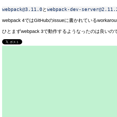
webpack@3.11.0
webpack-dev-server@2.11.
と
webpack 4ではGitHubのissueに書かれているwor
ひとまずwebpack 3で動作するようなったのは良いの