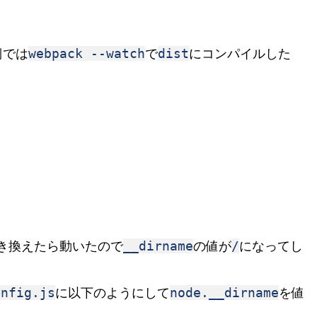
webpack --watch
dist
n側では
で
にコンパイルした
__dirname
/
き換えたら動いたので
の値が
になってし
onfig.js
node.__dirname
に以下のようにして
を値