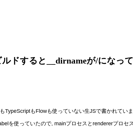
tソースをビルドすると__dirnameが
lもTypeScriptもFlowも使っていない生JSで書かれてい
Babelを使っていたので, mainプロセスとrendere