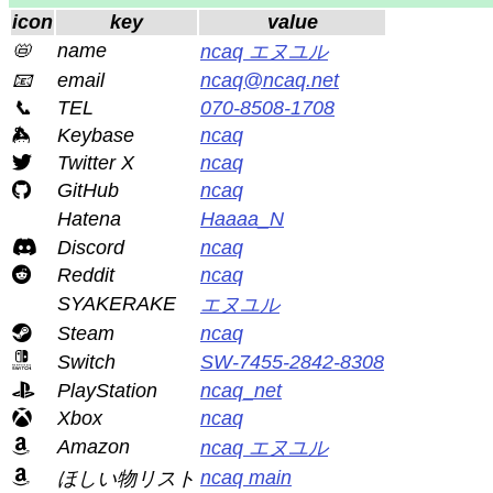
icon
key
value
📛
name
ncaq エヌユル
📧
email
ncaq@ncaq.net
📞
TEL
070-8508-1708
Keybase
ncaq
Twitter X
ncaq
GitHub
ncaq
Hatena
Haaaa_N
Discord
ncaq
Reddit
ncaq
SYAKERAKE
エヌユル
Steam
ncaq
Switch
SW-7455-2842-8308
PlayStation
ncaq_net
Xbox
ncaq
Amazon
ncaq エヌユル
ncaq main
ほしい物リスト