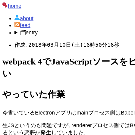
home
about
feed
🗂️
entry
2018年03月10日(土)16時50分16秒
作成:
webpack 4でJavaScrip
い
やっていた作業
今書いているElectronアプリはmainプロセス側はBabe
生JSというのも問題ですが, rendererプロセス側では
るという悪夢が発生していました.