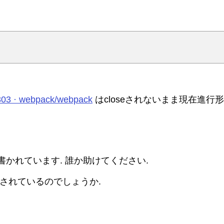
 #4303 · webpack/webpack
はcloseされないまま現在進行
とか書かれています. 誰か助けてください.
放置されているのでしょうか.