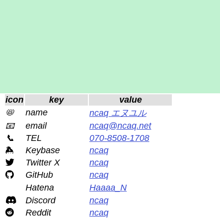
icon
key
value
📛
name
ncaq エヌユル
📧
email
ncaq@ncaq.net
📞
TEL
070-8508-1708
Keybase
ncaq
Twitter X
ncaq
GitHub
ncaq
Hatena
Haaaa_N
Discord
ncaq
Reddit
ncaq