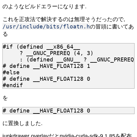
のようなビルドエラーになります.
これを正攻法で解決するのは無理そうだったので,
/usr/include/bits/floatn.h
の冒頭に書いてあ
る
     : (defined __GNU__ ? __GNUC_PREREQ
# define __HAVE_FLOAT128 1
#else
# define __HAVE_FLOAT128 0
#endif
を
# define __HAVE_FLOAT128 0
に置換しました.
junkdrawer overlayだとnvidia-cuda-sdk-9.1.85を配布