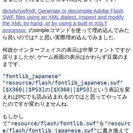
djcsdy/swfmill: Generate or decompile Adobe Flash
SWF files using an XML dialect. Inspect and modify
the XML by hand, or by using a built in XSLT
processor.
のsimpleコマンドを使って埋め込んでみた
ら良いのでは? と思い実際埋め込んでみました.
何故かインターフェイスの表示は中華フォントですが
戻りましたが, ゲーム画面の表示はかわらず豆腐のま
まです.
"fontlib_japanese"
"resource/flash/fontlib_japanese.swf"
[$X360||$PS3]
[$X360||$PS3]
の
という表記を変
えればPCでも読み込まれるのではと思ってやってみ
たのですが変わりませんね.
もしかし
"resource/flash/fontlib.swf"
"resourc
て
を
e/flash/fontlib_japanese.swf"
に書き換えて