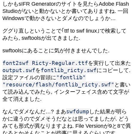
しかもsIFR Generatorのサイトを見たらAdobe Flash
Studioがないと動かないとか書いてありますね. 一回
Windowsで動かさないとダメなのでしょうか…
ググり直しということで｢ttf to swf linux｣で検索して
みたら, swftoolsが出てきました.
swftoolsにあることに気が付きませんでした.
font2swf Ricty-Regular.ttf
を実行して出来た
output.swf
fontlib_ricty.swf
を
にコピーして.
"fontlib"
設定ファイルの冒頭に
"resource/flash/fontlib_ricty.swf"
と書い
て読み込んでみたら, インターフェイス含めて文字が
全て消えました.
swfdump
なんでダメなんだ…? まあ
した結果が明ら
かに違うのでダメそうだなとは思ってましたが. どう
みても形式が異なりますよね. File Versionが9と8で異
なるとかそんなことが些事に思えるぐらいです.