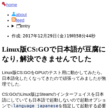
home
about
feed
🗂️
entry
2017年12月29日(金)19時58分44秒
作成:
Linux版CS:GOで日本語が豆腐に
なり, 解決できませんでした
Linux版CS:GOをGPUのテスト用に動かしてみたら,
日本語化したくなってきたので頑張ってみましたが無
理でした.
CS:GOのLinux版はSteamのインターフェイスを日本
語にしていても日本語で起動しないので起動オプショ
-language japanese
ンで
を指定して起動する必要