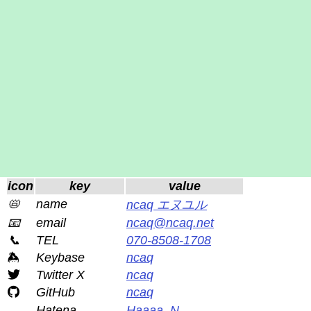
icon
key
value
📛
name
ncaq エヌユル
📧
email
ncaq@ncaq.net
📞
TEL
070-8508-1708
Keybase
ncaq
Twitter X
ncaq
GitHub
ncaq
Hatena
Haaaa_N