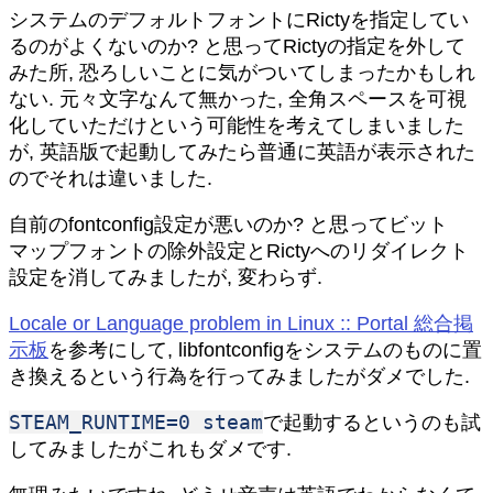
システムのデフォルトフォントにRictyを指定してい
るのがよくないのか? と思ってRictyの指定を外して
みた所, 恐ろしいことに気がついてしまったかもしれ
ない. 元々文字なんて無かった, 全角スペースを可視
化していただけという可能性を考えてしまいました
が, 英語版で起動してみたら普通に英語が表示された
のでそれは違いました.
自前のfontconfig設定が悪いのか? と思ってビット
マップフォントの除外設定とRictyへのリダイレクト
設定を消してみましたが, 変わらず.
Locale or Language problem in Linux :: Portal 総合掲
示板
を参考にして, libfontconfigをシステムのものに置
き換えるという行為を行ってみましたがダメでした.
STEAM_RUNTIME=0 steam
で起動するというのも試
してみましたがこれもダメです.