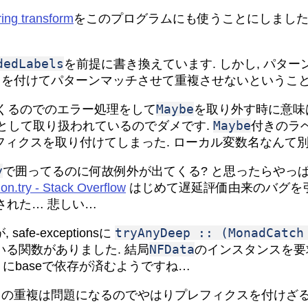
ring transform
をこのプログラムにも使うことにしました.
dedLabels
を前提に書き換えています. しかし, パタ
スを付けてパターンマッチさせて重複させないというこ
Maybe
くるのでのエラー処理をして
を取り外す時に意味
Maybe
習慣として取り扱われているのでダメです.
付きのラ
レフィクスを取り付けてしまった. ローカル変数名なんて
y
で囲ってるのに何故例外が出てくる? と思ったらやっ
on.try - Stack Overflow
はじめて遅延評価由来のバグを引
された… 悲しい…
tryAnyDeep :: (MonadCatch
e-exceptionsに
NFData
る関数がありました. 結局
のインスタンスを要求
にbaseで依存が済むようですね…
タの重複は問題になるのでやはりプレフィクスを付けざる