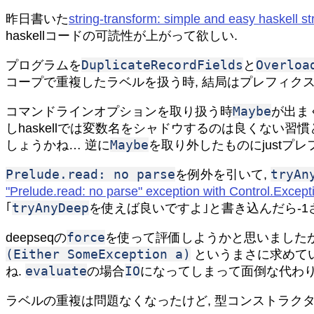
昨日書いた
string-transform: simple and easy haskell st
haskellコードの可読性が上がって欲しい.
DuplicateRecordFields
Overloa
プログラムを
と
コープで重複したラベルを扱う時, 結局はプレフィク
Maybe
コマンドラインオプションを取り扱う時
が出ま
しhaskellでは変数名をシャドウするのは良くない
Maybe
しょうかね… 逆に
を取り外したものにjustプ
Prelude.read: no parse
tryAn
を例外を引いて,
"Prelude.read: no parse" exception with Control.Excepti
tryAnyDeep
｢
を使えば良いですよ｣と書き込んだら-1
force
deepseqの
を使って評価しようかと思いましたが, saf
(Either SomeException a)
というまさに求めてい
evaluate
IO
ね.
の場合
になってしまって面倒な代わり
ラベルの重複は問題なくなったけど, 型コンストラク