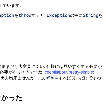
んでいます.
eption
throw
Exception
String
を
すると,
の中に
を
のままだと大変見にくい. 仕様には見やすくする必要が
おく必要がありそうですね.
cdepillabout/pretty-simple:
pShow
出力出来ませんが, まあ
すれば良いだけですね.
らなかった