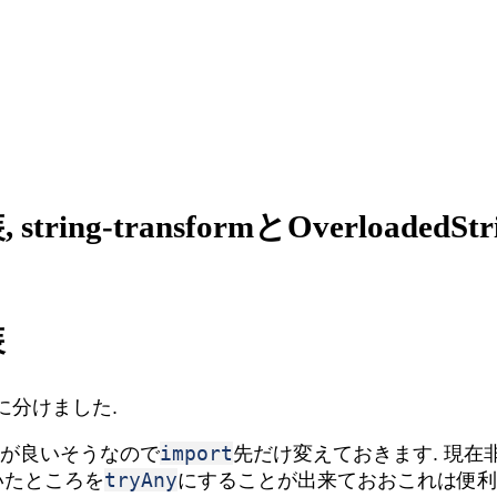
-transformとOverloadedStri
装
sに分けました.
import
使うほうが良いそうなので
先だけ変えておきます. 現
tryAny
いたところを
にすることが出来ておおこれは便利