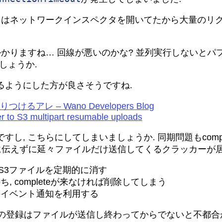
前回はネットワークインスペクタを開いてたから大量のリ
かかりますね… 回線が悪いのかな? 並列実行しないとパ
しょうか.
るようにした方が良さそうですね.
 – Wano Developers Blog
er to S3 multipart resumable uploads
し, こちらにしてしまいましょうか. 同期問題もcom
ーバに伝えずに延々ファイルだけ送信してくるクラッカーが居
S3ファイルを定期的に消す
, completeが来なければ削除してしまう
3のイベント通知を利用する
スへの登録はファイルが送信し終わってからでないと不都合