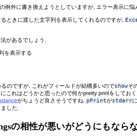
の例外に書き換えようとしていますが, エラー表示に悩
Exc
するときに渡した文字列を表示してくれるのですが,
法があるでしょう.
列を表示する
show
いるのですが, これがフィールドが結構多いので
そ
れはどうかと思ったので何かpretty printをして
pPrint
stderr
instance
がちょうど良さそうですね.
が
に
ました.
oadedStringsの相性が悪いがどうにもな