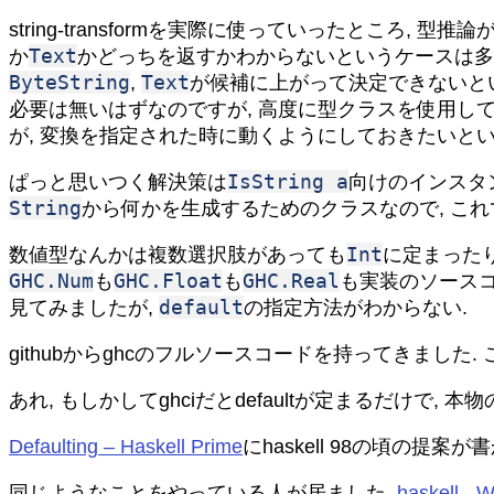
string-transformを実際に使っていったところ, 型推
Text
か
かどっちを返すかわからないというケースは多分
ByteString
Text
,
が候補に上がって決定できないとい
必要は無いはずなのですが, 高度に型クラスを使用し
が, 変換を指定された時に動くようにしておきたいとい
IsString a
ぱっと思いつく解決策は
向けのインスタン
String
から何かを生成するためのクラスなので, こ
Int
数値型なんかは複数選択肢があっても
に定まった
GHC.Num
GHC.Float
GHC.Real
も
も
も実装のソースコー
default
見てみましたが,
の指定方法がわからない.
githubからghcのフルソースコードを持ってきました. 
あれ, もしかしてghciだとdefaultが定まるだけで, 
Defaulting – Haskell Prime
にhaskell 98の頃の提案
同じようなことをやっている人が居ました.
haskell - W