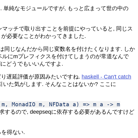
 単純なモジュールですが, もっと広まって世の中の
ーンマッチで取り出すことを前提にやっていると, 同じス
とが必要なことがわかってきました.
は同じなんだから同じ変数名を付けたくなります. しか
ベルにmプレフィクスを付けてしまうのが常道なんで
別にどうでもいいんですよ.
ぱり遅延評価が原因みたいですね.
haskell - Can't catch
いた気がします. そんなことはないか? ここに
 m, MonadIO m, NFData a) => m a -> m
するので, deepseqに依存する必要があるんですけど
を得ない.