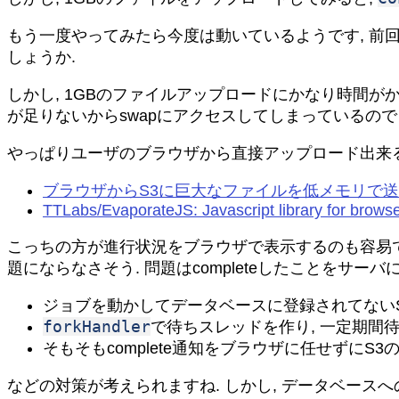
もう一度やってみたら今度は動いているようです, 
しょうか.
しかし, 1GBのファイルアップロードにかなり時間が
が足りないからswapにアクセスしてしまっているので
やっぱりユーザのブラウザから直接アップロード出来
ブラウザからS3に巨大なファイルを低メモリで送りつけるアレ
TTLabs/EvaporateJS: Javascript library for brows
こっちの方が進行状況をブラウザで表示するのも容易です
題にならなさそう. 問題はcompleteしたことをサ
ジョブを動かしてデータベースに登録されてない
forkHandler
で待ちスレッドを作り, 一定期間待ち
そもそもcomplete通知をブラウザに任せずにS
などの対策が考えられますね. しかし, データベー