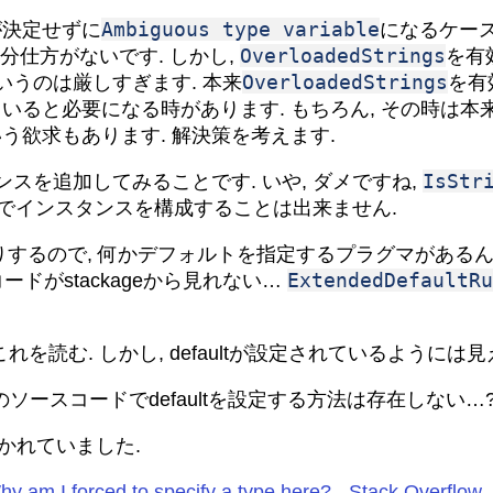
Ambiguous type variable
論が決定せずに
になるケース
OverloadedStrings
仕方がないです. しかし,
を有
OverloadedStrings
うのは厳しすぎます. 本来
を有
ていると必要になる時があります. もちろん, その時は
う欲求もあります. 解決策を考えます.
IsStr
スを追加してみることです. いや, ダメですね,
れでインスタンスを構成することは出来ません.
りするので, 何かデフォルトを指定するプラグマがあるん
ExtendedDefaultRu
ドがstackageから見れない…
これを読む. しかし, defaultが設定されているようには
本物のソースコードでdefaultを設定する方法は存在しない…
が書かれていました.
hy am I forced to specify a type here? - Stack Overflow