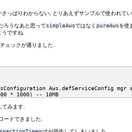
かさっぱりわからない, とりあえずサンプルで使われて
simpleAws
pureAws
るんだろうなあと思って
ではなく
を使
うですね.
チェックが通りました.
wsConfiguration
Aws
.
defServiceConfig
mgr
000
*
1000
)
-- 10MB
てみます.
ロードできました.
nnectionTimeout
が発生してしまいました.