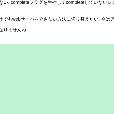
い. completeフラグを生やしてcompleteして
けでもwebサーバを介さない方法に切り替えたい. 今は
はなりませんね…