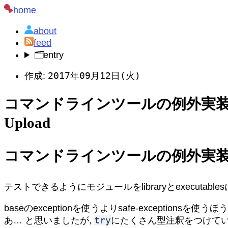
home
about
feed
🗂️
entry
2017年09月12日(火)
作成:
コマンドラインツールの例外実装, string
Upload
コマンドラインツールの例外実
テストできるようにモジュールをlibraryとexecutable
baseのexceptionを使うよりsafe-exceptionsを
try
あ… と思いましたが,
にたくさん型注釈をつけて