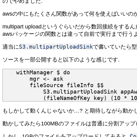
のでやめました.
awsの中にもたくさん関数があって何を使えばいいの
multipart uploadというぐらいだから数回接続をす
awsパッケージの関数とは違って自前で実行まで行うよ
S3.multipartUploadSink
適当に
で書いていたら型
ソースを一部公開すると以下のような感じです.
withManager
$
do
mgr
<-
ask
fileSource
fileInfo
$$
S3
.
multipartUploadSink
appA
(
fileNameOfKey
key
)
(
10
*
1
もしかして動くんじゃないか…? と期待しながら動かし
動かしてみたら100MBのファイルは普通に分割アップ
Co
しかし, 1GBのファイルをアップロードしてみると,