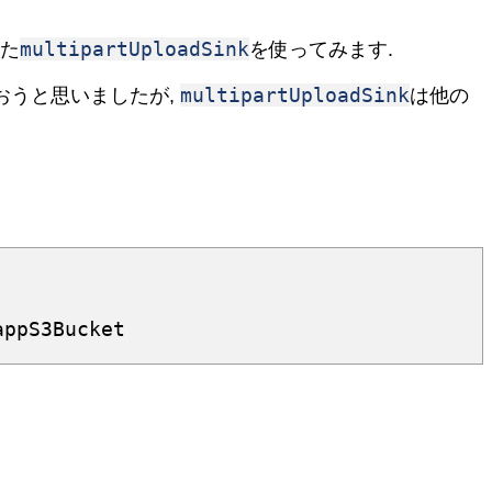
multipartUploadSink
いた
を使ってみます.
multipartUploadSink
おうと思いましたが,
は他の
appS3Bucket