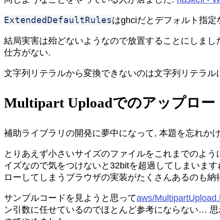
ExtendedDefaultRules
はghciだとデフォルト指
結局実害は殆どないようなので放置することにしました
仕方がない.
文字列リテラルから変換できないのは文字列リテラル
Multipart Uploadでのアッ
補助ライブラリの開発に夢中になって, 本題を忘れかけてしま
とりあえず小さいサイズのファイルをこれまでのよう
イズなので気をつけないと32bitを超過してしまいますね. 
ローしてしまうブラウザの実装がたくさんあるのも納得です
サンプルコードを見ようと思って
aws/MultipartUpload.h
ン引数に任せているのでほとんど参考にならない… 思わ