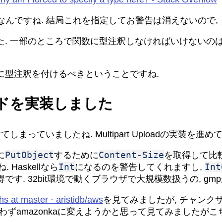
定なんですね. 結局これを指定してお警告は消えないので, 
. 一部のところで関数に型注釈しなければいけないのはf
に型注釈を付けるべきということですね.
プロードを実装しました
っていましたね. Multipart Uploadの実装を進め
PutObject
Content-Size
に
するために
を取得して比
Int
Int
Haskellなら
になるのを警告してくれますし,
. 32bit環境で動くブラウザで大規模数扱うの, gm
s at master · aristidb/aws
を見てみましたが, チャン
ずamazonkaに変えようかと思って見てみましたがこ