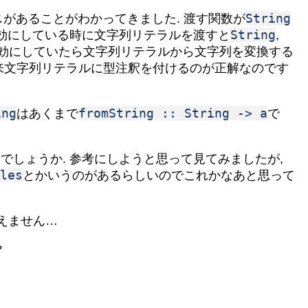
String
があることがわかってきました. 渡す関数が
String
効にしている時に文字列リテラルを渡すと
,
効にしていたら文字列リテラルから文字列を変換する
本来文字列リテラルに型注釈を付けるのが正解なのです
ing
fromString :: String -> a
はあくまで
で
でしょうか. 参考にしようと思って見てみましたが,
les
とかいうのがあるらしいのでこれかなあと思って
見えません…
?