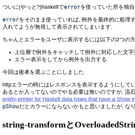
error
ついに(やっと?)haskellで
を使っていた所を独自
error
をそのまま使っていれば, 例外を最終的に処理
入れてようが無視して表示されてしまいます.
ちゃんとエラーをユーザに表示するには以下の2つの方
上位層で例外をキャッチして例外に対応した文字
エラー表示をしてから例外を出力する
今回は後者を選ぶことにしました.
httpエラーの時にはレスポンスを表示するようにして
あるとか入ってないのでやる必要は無いのですが, 流石にこ
pretty-printer for Haskell data types that have a Show 
pShow
だとカラーにならないかもと思いましたが, なり
string-transformとOverl