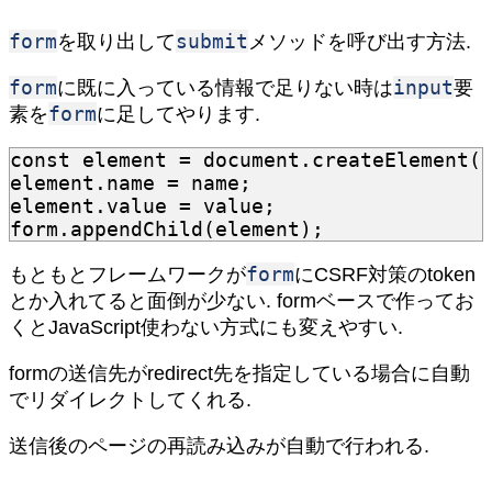
form
submit
を取り出して
メソッドを呼び出す方法.
form
input
に既に入っている情報で足りない時は
要
form
素を
に足してやります.
const
element
=
document
.
createElement
(
element
.
name
=
name
;
element
.
value
=
value
;
form
.
appendChild
(
element
);
form
もともとフレームワークが
にCSRF対策のtoken
とか入れてると面倒が少ない. formベースで作ってお
くとJavaScript使わない方式にも変えやすい.
formの送信先がredirect先を指定している場合に自動
でリダイレクトしてくれる.
送信後のページの再読み込みが自動で行われる.