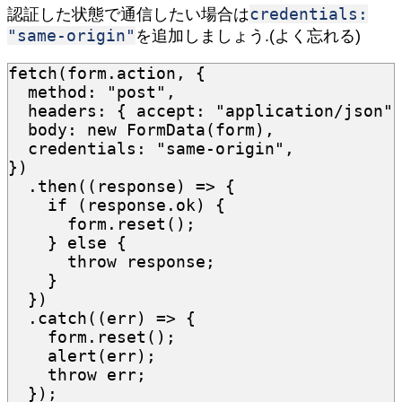
credentials:
認証した状態で通信したい場合は
"same-origin"
を追加しましょう.(よく忘れる)
fetch
(
form
.
action
,
{
method
:
"post"
,
headers
:
{
accept
:
"application/json"
body
:
new
FormData
(
form
),
credentials
:
"same-origin"
,
})
.
then
((
response
)
=>
{
if
(
response
.
ok
)
{
form
.
reset
();
}
else
{
throw
response
;
}
})
.
catch
((
err
)
=>
{
form
.
reset
();
alert
(
err
);
throw
err
;
});