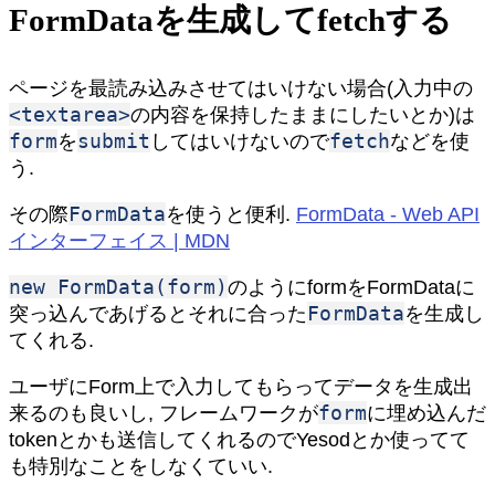
FormDataを生成してfetchする
ページを最読み込みさせてはいけない場合(入力中の
<textarea>
の内容を保持したままにしたいとか)は
form
submit
fetch
を
してはいけないので
などを使
う.
FormData
その際
を使うと便利.
FormData - Web API
インターフェイス | MDN
new FormData(form)
のようにformをFormDataに
FormData
突っ込んであげるとそれに合った
を生成し
てくれる.
ユーザにForm上で入力してもらってデータを生成出
form
来るのも良いし, フレームワークが
に埋め込んだ
tokenとかも送信してくれるのでYesodとか使ってて
も特別なことをしなくていい.