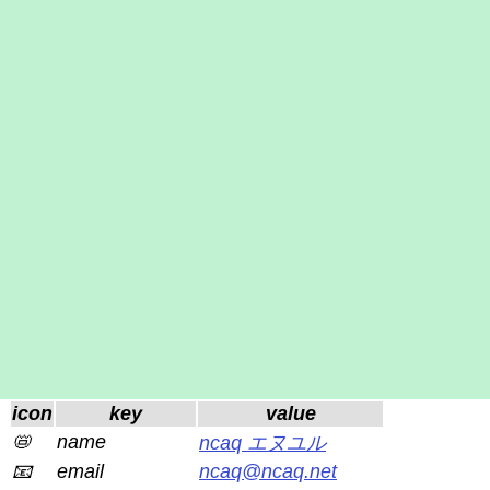
icon
key
value
📛
name
ncaq エヌユル
📧
email
ncaq@ncaq.net