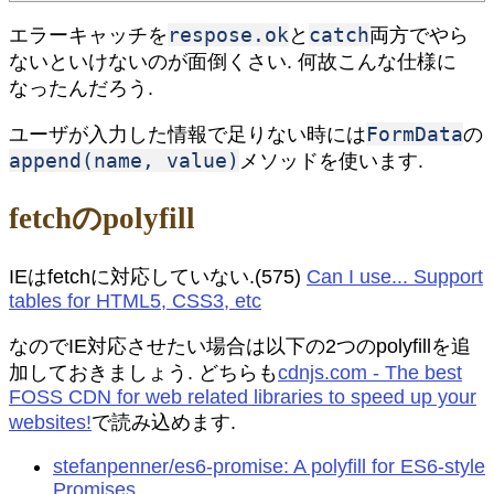
respose.ok
catch
エラーキャッチを
と
両方でやら
ないといけないのが面倒くさい. 何故こんな仕様に
なったんだろう.
FormData
ユーザが入力した情報で足りない時には
の
append(name, value)
メソッドを使います.
fetchのpolyfill
IEはfetchに対応していない.(575)
Can I use... Support
tables for HTML5, CSS3, etc
なのでIE対応させたい場合は以下の2つのpolyfillを追
加しておきましょう. どちらも
cdnjs.com - The best
FOSS CDN for web related libraries to speed up your
websites!
で読み込めます.
stefanpenner/es6-promise: A polyfill for ES6-style
Promises