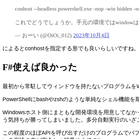
conhost --headless powershell.exe -nop -win hidden -n
これでどうでしょうか。手元の環境ではwindow
— おーい (
@OiOi_012
)
2023年10月4日
によるとconhostを指定する形でも良いらしいですね
F#使えば良かった
最初から常駐してウィンドウを持たないプログラムをWi
PowerShellにbashやzshのような単純なシェ
Windowsホスト側にまともな開発環境を用意してな
う気持ちが勝ってしまいました。多分自動実行のいざ
この程度のほぼAPIを呼び出すだけのプログラムでパ