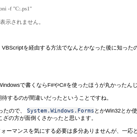
oni -f "C:.ps1"
は表示されません。
。 VBScriptを経由する方法でなんとかなった後に知っ
ndowsで書くならF#やC#を使ったほうが丸かった
ル機能を期待するのが間違いだったということですね。
System.Windows.Forms
かったので、
とかWin32と
こざの方が面倒くさかったと思います。
フォーマンスを気にする必要は多分ありませんが、一応ど