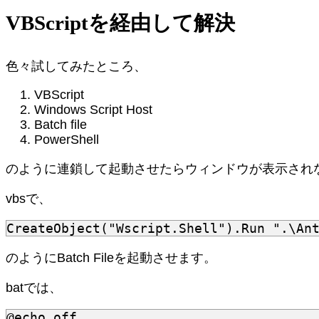
VBScriptを経由して解決
色々試してみたところ、
VBScript
Windows Script Host
Batch file
PowerShell
のように連鎖して起動させたらウィンドウが表示され
vbsで、
CreateObject
(
"Wscript.Shell"
).
Run
".\An
のようにBatch Fileを起動させます。
batでは、
@
echo
 off
