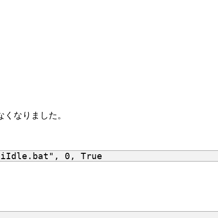
なくなりました。
tiIdle.bat"
,
0
,
True