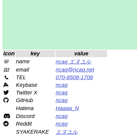
icon
key
value
📛
name
ncaq エヌユル
📧
email
ncaq@ncaq.net
📞
TEL
070-8508-1708
Keybase
ncaq
Twitter X
ncaq
GitHub
ncaq
Hatena
Haaaa_N
Discord
ncaq
Reddit
ncaq
SYAKERAKE
エヌユル