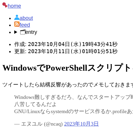
home
about
feed
🗂️
entry
2023年10月04日(水)19時43分41秒
作成:
2023年10月11日(水)01時01分51秒
更新:
WindowsでPowerShel
ツイートしたら結構反響があったのでメモしておきま
Windows難しすぎるだろ、なんでスタートア
八苦してるんだよ
GNU/Linuxならsystemdのサービス作るか.pr
— エヌユル (
@ncaq
)
2023年10月3日