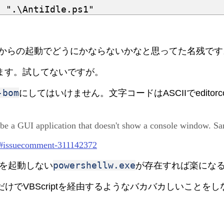
e 
".\AntiIdle.ps1"
h fileからの起動でどうにかならないかなと思ってた名残で
と思います。試してないですが。
-bom
にしてはいけません。文字コードはASCIIでeditorco
e a GUI application that doesn't show a console window. S
28#issuecomment-311142372
powershellw.exe
ルを起動しない
が存在すれば楽にな
でVBScriptを経由するようなバカバカしいことを