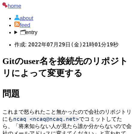
home
about
feed
🗂️
entry
2022年07月29日(金)21時01分19秒
作成:
Gitのuser名を接続先のリポジト
リによって変更する
問題
これまで怒られたこと無かったので会社のリポジトリ
ncaq <ncaq@ncaq.net>
にも
でコミットしてた
ら、「将来知らない人が見たら誰か分からないので会
社のメールアドレスに変えてください」と言われて、