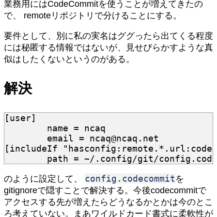
業務用にはCodeCommitを使うことが増えてきたの
で、 remoteリポジトリで分けることにする。
要件として、別に私の実名はググったら出てくる程度
には秘匿する情報ではないが、見せびらかすような真
似はしたくないというのがある。
解決
[user]
name
=
ncaq
email
=
ncaq@ncaq.net
[includeIf "hasconfig:remote.*.url:code
path
=
~/.config/git/config.cod
config.codecommit
のように設定して、
を
gitignoreで隠すことで解決する。今後codecommitで
アクセスする先が増えたらどうなるかとかは今のとこ
ろ考えていない。まあワイルドカード書式に柔軟性が