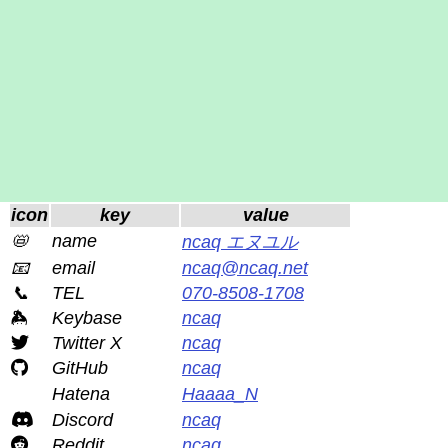
icon
key
value
📛
name
ncaq エヌユル
📧
email
ncaq@ncaq.net
📞
TEL
070-8508-1708
Keybase
ncaq
Twitter X
ncaq
GitHub
ncaq
Hatena
Haaaa_N
Discord
ncaq
Reddit
ncaq