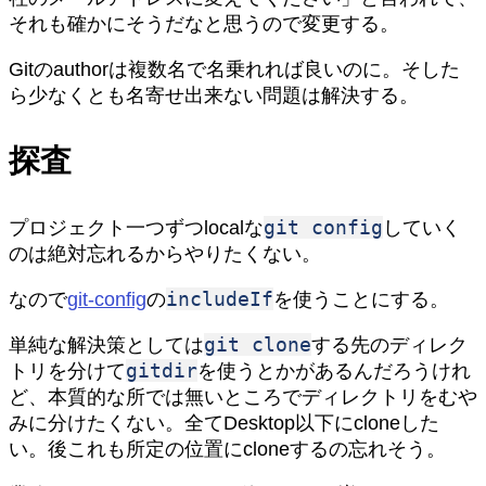
それも確かにそうだなと思うので変更する。
Gitのauthorは複数名で名乗れれば良いのに。そした
ら少なくとも名寄せ出来ない問題は解決する。
探査
git config
プロジェクト一つずつlocalな
していく
のは絶対忘れるからやりたくない。
includeIf
なので
git-config
の
を使うことにする。
git clone
単純な解決策としては
する先のディレク
gitdir
トリを分けて
を使うとかがあるんだろうけれ
ど、本質的な所では無いところでディレクトリをむや
みに分けたくない。全てDesktop以下にcloneした
い。後これも所定の位置にcloneするの忘れそう。