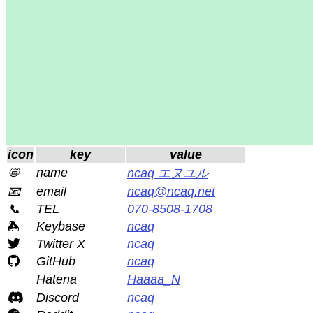
icon
key
value
📛
name
ncaq エヌユル
📧
email
ncaq@ncaq.net
📞
TEL
070-8508-1708
Keybase
ncaq
Twitter X
ncaq
GitHub
ncaq
Hatena
Haaaa_N
Discord
ncaq