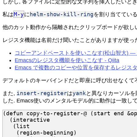
しかし, 各ファイルに定型的な文字列を挿入したいとき
M-y
helm-show-kill-ring
私は
に
を割り当てている
他のカット動作から隔離されたクリップボードが欲しい
レジスタ機能は名前だけ聞いたことがありますが使っ
コピーアンドペーストを使いこなす(松山智大) —
Emacsのレジスタ機能を使いこなす - Qiita
Emacs で複数のコピーや位置を保存するレジス
デフォルトのキーバインドだと即座に呼び出せなくて
insert-register
yank
また,
は
と異なりカーソルを
した. Emacs使いのメンタルモデル的に動作は一致し
(
defun
copy-to-register-@
(
start
end
&o
(
interactive
(
list
(
region-beginning
)