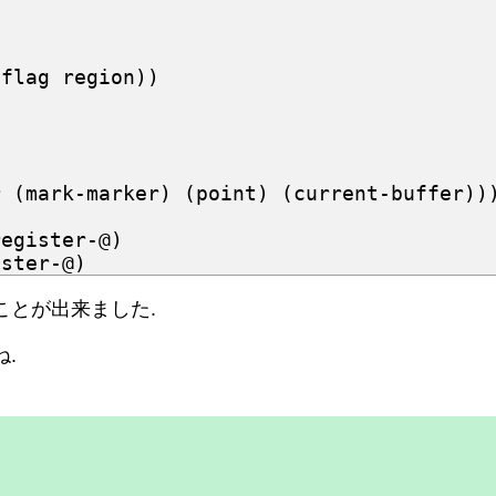
-flag
region
))
r
(
mark-marker
)
(
point
)
(
current-buffer
))
register-@
)
ister-@
)
ことが出来ました.
.