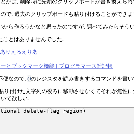
とかは, 削除時に先頭のクリップボードが書き換えられ
ので, 過去のクリップボードも貼り付けることができます
から作ろうかなと思ったのですが, 調べてみたらそうい
たことはありませんでした.
 ありえるえりあ
ターとブックマーク機能 | プログラマーズ雑記帳
@
不便なので,
のレジスタを読み書きするコマンドを書い
貼り付けた文字列の後ろに移動させなくてそれが無性に
ていて欲しい.
ptional
delete-flag
region
)