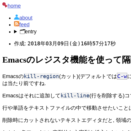
home
about
feed
🗂️
entry
2018年03月09日(金)16時57分17秒
作成:
Emacsのレジスタ機能を使っ
kill-region
C-w
Emacsの
(カット)(デフォルトでは
は当たり前ですね.
kill-line
Emacsはそれに追加して
(行を削除する)
行や単語をテキストファイルの中で移動させたいことは
削除時にカットされないテキストエディタだと, 領域