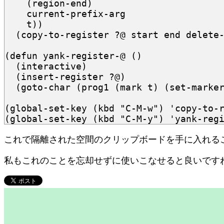
(
region-end
)
current-prefix-arg
t
))
(
copy-to-register
?@
start
end
delete
(
defun
yank-register-@
()
(
interactive
)
(
insert-register
?@
)
(
goto-char
(
prog1
(
mark
t
)
(
set-marke
(
global-set-key
(
kbd
"C-M-w"
)
'copy-to-
(
global-set-key
(
kbd
"C-M-y"
)
'yank-reg
これで隔離された空間のクリップボードを手に入れる
私もこれのことを忘却せずに使いこなせると良いですね