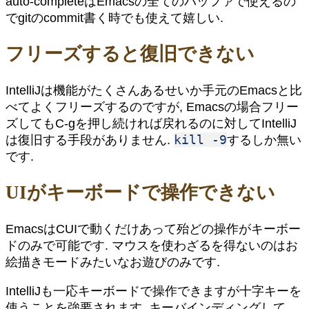
auto-completeはEmacsの全てのバッファで使えるの
でgitのcommit書く時でも使えて嬉しい.
フリーズすると復旧できない
IntelliJは機能がたくさんあるせいか手元のEmacsと比
べてよくフリーズするのですが, Emacsの場合フリー
ズしてもC-gを押し続ければ戻れるのに対してIntelliJ
kill -9
は復旧する手段がありません.
するしか無い
です.
UIがキーボードで操作できない
EmacsはCUIで動くだけあって殆どの操作がキーボー
ドのみで可能です. マウスを使わざるを得ないのはお
絵描きモードみたいなお遊びのみです.
IntelliJも一応キーボードで操作できますが十字キーを
使うことを強要されます. キーバインディングして