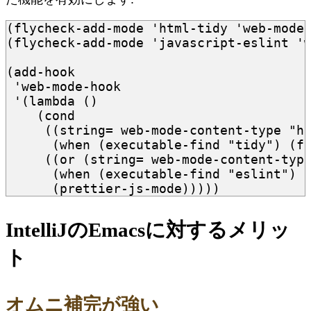
(
flycheck-add-mode
'html-tidy
'web-mode
(
flycheck-add-mode
'javascript-eslint
'
(
add-hook
'web-mode-hook
'
(
lambda
()
(
cond
((
string=
web-mode-content-type
"h
(
when
(
executable-find
"tidy"
)
(
f
((
or
(
string=
web-mode-content-typ
(
when
(
executable-find
"eslint"
)
(
prettier-js-mode
)))))
IntelliJのEmacsに対するメリッ
ト
オムニ補完が強い