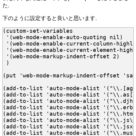
た.
下のように設定すると良いと思います.
(
custom-set-variables
'
(
web-mode-enable-auto-quoting
nil
)
'
(
web-mode-enable-current-column-highl
'
(
web-mode-enable-current-element-high
'
(
web-mode-markup-indent-offset
2
)
)
(
put
'web-mode-markup-indent-offset
'sa
(
add-to-list
'auto-mode-alist
'
(
"\\.[ag
(
add-to-list
'auto-mode-alist
'
(
"\\.as[
(
add-to-list
'auto-mode-alist
'
(
"\\.djh
(
add-to-list
'auto-mode-alist
'
(
"\\.erb
(
add-to-list
'auto-mode-alist
'
(
"\\.htm
(
add-to-list
'auto-mode-alist
'
(
"\\.js\
(
add-to-list
'auto-mode-alist
'
(
"\\.jsx
(
add-to-list
'auto-mode-alist
'
(
"\\.mus