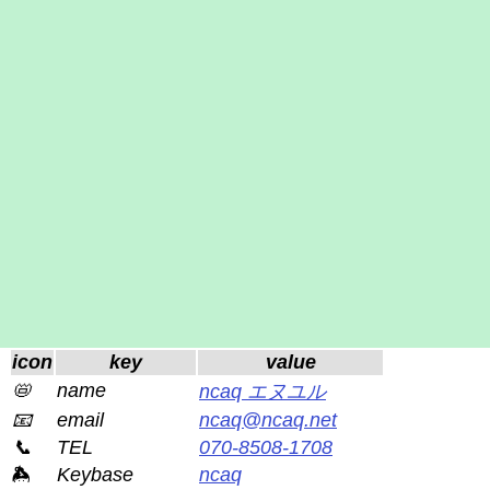
icon
key
value
📛
name
ncaq エヌユル
📧
email
ncaq@ncaq.net
📞
TEL
070-8508-1708
Keybase
ncaq