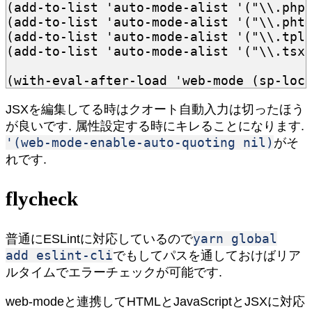
(
add-to-list
'auto-mode-alist
'
(
"\\.php
(
add-to-list
'auto-mode-alist
'
(
"\\.pht
(
add-to-list
'auto-mode-alist
'
(
"\\.tpl
(
add-to-list
'auto-mode-alist
'
(
"\\.tsx
(
with-eval-after-load
'web-mode
(
sp-loc
JSXを編集してる時はクオート自動入力は切ったほう
が良いです. 属性設定する時にキレることになります.
'(web-mode-enable-auto-quoting nil)
がそ
れです.
flycheck
yarn global
普通にESLintに対応しているので
add eslint-cli
でもしてパスを通しておけばリア
ルタイムでエラーチェックが可能です.
web-modeと連携してHTMLとJavaScriptとJSXに対応