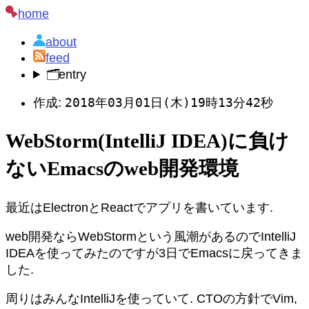
home
about
feed
🗂️
entry
2018年03月01日(木)19時13分42秒
作成:
WebStorm(IntelliJ IDEA)に負け
ないEmacsのweb開発環境
最近はElectronとReactでアプリを書いています.
web開発ならWebStormという風潮があるのでIntelliJ
IDEAを使ってみたのですが3日でEmacsに戻ってきま
した.
周りはみんなIntelliJを使っていて. CTOの方針でVim,