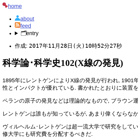
home
about
feed
🗂️
entry
2017年11月28日(火)10時52分27秒
作成:
科学論･科学史102(X線の発見)
1895年にレントゲンによりX線の発見が行われ, 19
性とインパクトが優れている. 書かれたとおりに装置を
ペランの原子の発見などは理論的なもので, ブラウン運
レントゲンは誰もが知っているが, あまり偉くならなかっ
ヴィルヘルム･レントゲンは超一流大学で研究をしてい
修大学にも研究費を分配するべきだ.