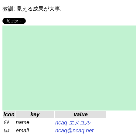
教訓: 見える成果が大事.
icon
key
value
📛
name
ncaq エヌユル
📧
email
ncaq@ncaq.net