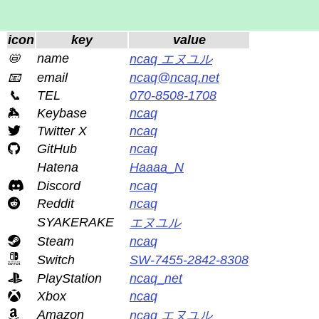
icon
key
value
📛
name
ncaq エヌユル
📧
email
ncaq@ncaq.net
📞
TEL
070-8508-1708
Keybase
ncaq
Twitter X
ncaq
GitHub
ncaq
Hatena
Haaaa_N
Discord
ncaq
Reddit
ncaq
SYAKERAKE
エヌユル
Steam
ncaq
Switch
SW-7455-2842-8308
PlayStation
ncaq_net
Xbox
ncaq
Amazon
ncaq エヌユル