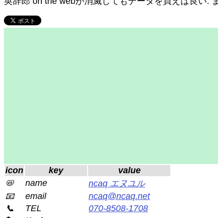
英辞郎 on the webが消滅してもデータを買えば良い.
icon
key
value
📛
name
ncaq エヌユル
📧
email
ncaq@ncaq.net
📞
TEL
070-8508-1708