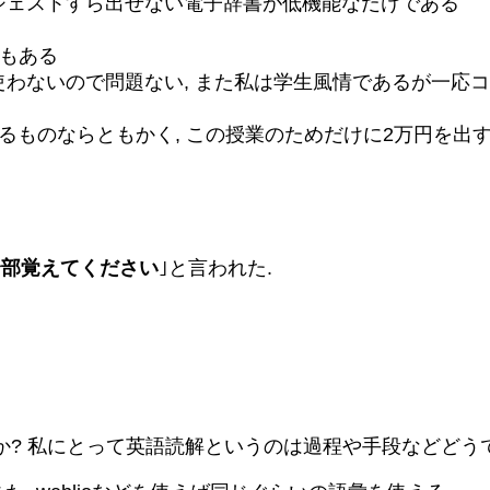
サジェストすら出せない電子辞書が低機能なだけである
能もある
わないので問題ない, また私は学生風情であるが一応コ
るものならともかく, この授業のためだけに2万円を出
全部覚えてください
｣と言われた.
? 私にとって英語読解というのは過程や手段などどうで