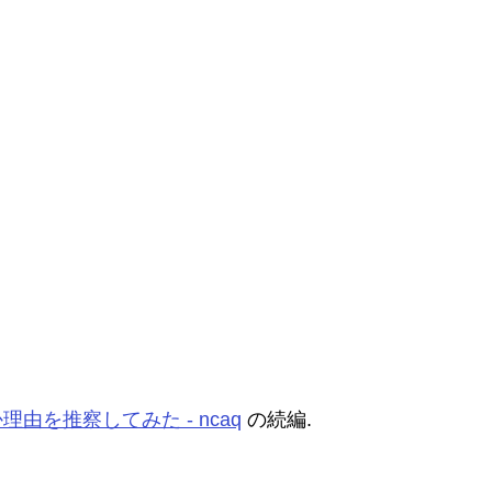
由を推察してみた - ncaq
の続編.