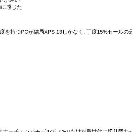
ルドが遅い
的に感じた
を持つPCが結局XPS 13しかなく, 丁度15%セール
年発売)のマイナーチェンジモデルで, CPUだけが新世代に切り替わ