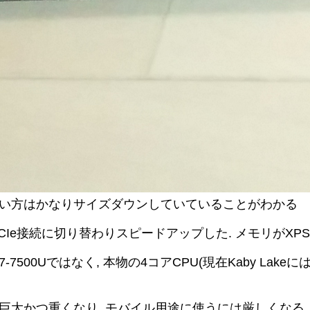
新しい方はかなりサイズダウンしていていることがわかる
SSDはPCIe接続に切り替わりスピードアップした. メモリが
7500Uではなく, 本物の4コアCPU(現在Kaby La
うに巨大かつ重くなり, モバイル用途に使うには厳しくなる