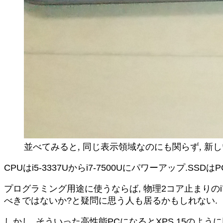
並べてみると, 同じ表示領域なのにも関らず, 
CPUはi5-3337Uからi7-7500Uにパワーアップ.
プログラミング用途に使うならば, 物理2コア止まりのi7-
べきではないか?と疑問に思う人も居るかもしれない.
しかし, そういった高性能PCになるとXPS 15のよ